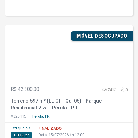
IMÓVEL DESOCUPADO
R$ 42.300,00
7418
0
Terreno 597 m² (Lt. 01 - Qd. 05) - Parque
Residencial Viva - Pérola - PR
X126445
Pérola, PR
Extrajudicial
FINALIZADO
Data:
15/07/2026 às 12:00
LOTE 27