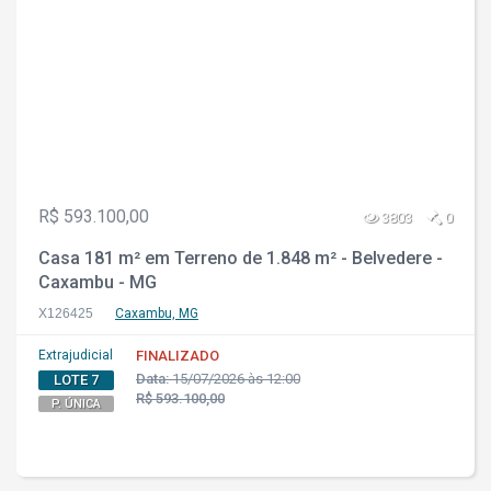
R$ 593.100,00
3803
0
Casa 181 m² em Terreno de 1.848 m² - Belvedere -
Caxambu - MG
X126425
Caxambu, MG
Extrajudicial
FINALIZADO
Data:
15/07/2026 às 12:00
LOTE 7
R$ 593.100,00
P. ÚNICA