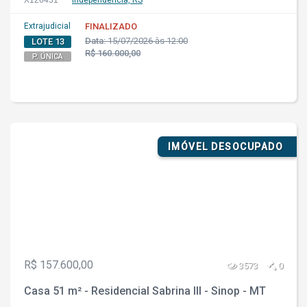
X126431
Independência, RS
Extrajudicial
FINALIZADO
Data:
15/07/2026 às 12:00
LOTE 13
R$ 160.000,00
P. ÚNICA
IMÓVEL DESOCUPADO
R$ 157.600,00
3573
0
Casa 51 m² - Residencial Sabrina III - Sinop - MT