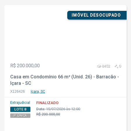
IMÓVEL DESOCUPADO
R$ 200.000,00
8452
0
Casa em Condomínio 66 m² (Unid. 26) - Barracão -
Içara - SC
X126426
Içara, SC
Extrajudicial
FINALIZADO
Data:
15/07/2026 às 12:00
LOTE 8
R$ 200.000,00
P. ÚNICA