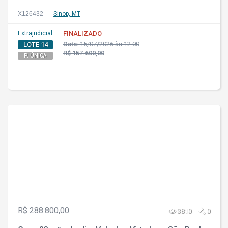
X126432
Sinop, MT
Extrajudicial
FINALIZADO
Data:
15/07/2026 às 12:00
LOTE 14
R$ 157.600,00
P. ÚNICA
R$ 288.800,00
3810
0