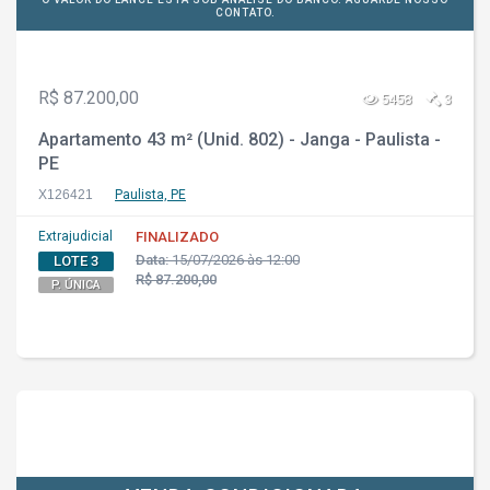
CONTATO.
R$ 87.200,00
5458
3
Apartamento 43 m² (Unid. 802) - Janga - Paulista -
PE
X126421
Paulista, PE
Extrajudicial
FINALIZADO
Data:
15/07/2026 às 12:00
LOTE 3
R$ 87.200,00
P. ÚNICA