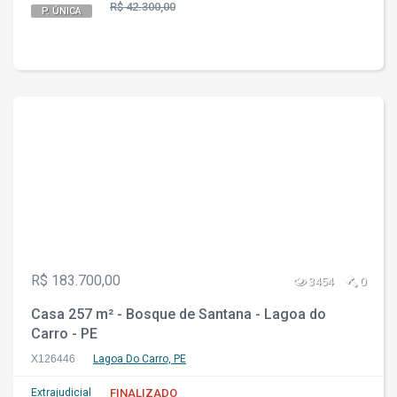
R$ 42.300,00
P. ÚNICA
R$ 183.700,00
3454
0
Casa 257 m² - Bosque de Santana - Lagoa do
Carro - PE
X126446
Lagoa Do Carro, PE
Extrajudicial
FINALIZADO