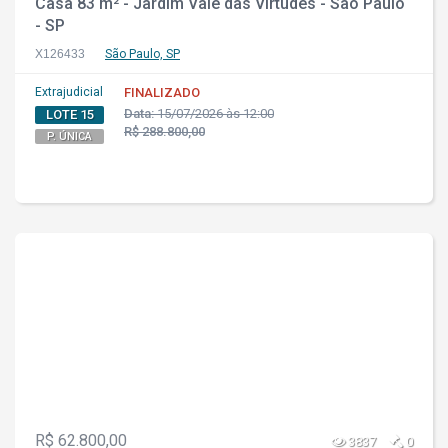
Casa 83 m² - Jardim Vale das Virtudes - São Paulo
- SP
X126433
São Paulo, SP
Extrajudicial
FINALIZADO
Data:
15/07/2026 às 12:00
LOTE 15
R$ 288.800,00
P. ÚNICA
R$ 62.800,00
3837
0