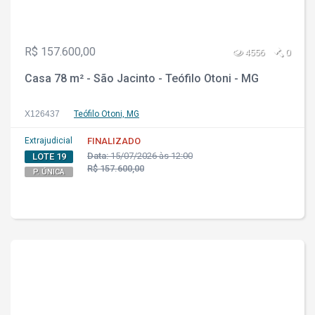
R$ 157.600,00
4556
0
Casa 78 m² - São Jacinto - Teófilo Otoni - MG
X126437
Teófilo Otoni, MG
Extrajudicial
FINALIZADO
Data:
15/07/2026 às 12:00
LOTE 19
R$ 157.600,00
P. ÚNICA