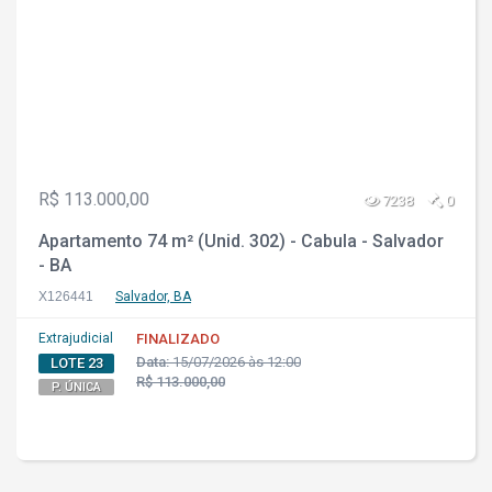
R$ 113.000,00
7238
0
Apartamento 74 m² (Unid. 302) - Cabula - Salvador
- BA
X126441
Salvador, BA
Extrajudicial
FINALIZADO
Data:
15/07/2026 às 12:00
LOTE 23
R$ 113.000,00
P. ÚNICA