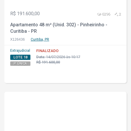
R$ 191.600,00
6296
2
Apartamento 48 m² (Unid. 302) - Pinheirinho -
Curitiba - PR
X126436
Curitiba, PR
Extrajudicial
FINALIZADO
Data:
14/07/2026 às 10:17
LOTE 18
R$ 191.600,00
P. ÚNICA