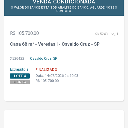
VENDA CONDICIONADA
O VALOR DO LANCE ESTÁ SOB ANÁLISE DO BANCO. AGUARDE NOSSO
CONTATO.
R$ 105.700,00
5243
1
Casa 68 m² - Veredas I - Osvaldo Cruz - SP
X126422
Osvaldo Cruz, SP
Extrajudicial
FINALIZADO
Data:
14/07/2026 às 10:03
LOTE 4
R$ 105.700,00
P. ÚNICA