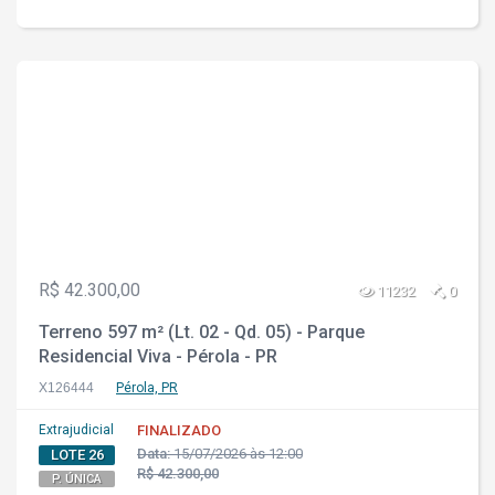
R$ 42.300,00
11232
0
Terreno 597 m² (Lt. 02 - Qd. 05) - Parque
Residencial Viva - Pérola - PR
X126444
Pérola, PR
Extrajudicial
FINALIZADO
Data:
15/07/2026 às 12:00
LOTE 26
R$ 42.300,00
P. ÚNICA