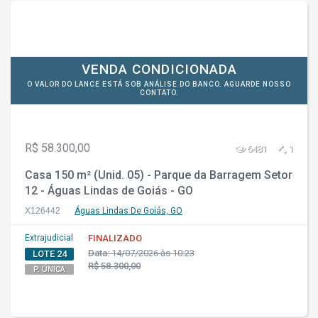
VENDA CONDICIONADA
O VALOR DO LANCE ESTÁ SOB ANÁLISE DO BANCO. AGUARDE NOSSO
CONTATO.
R$ 58.300,00
6481
1
Casa 150 m² (Unid. 05) - Parque da Barragem Setor
12 - Águas Lindas de Goiás - GO
X126442
Águas Lindas De Goiás, GO
Extrajudicial
FINALIZADO
Data:
14/07/2026 às 10:23
LOTE 24
R$ 58.300,00
P. ÚNICA