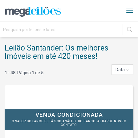
Tog
navi
IR
Leilão Santander: Os melhores
Imóveis em até 420 meses!
Data
1
-
48
. Página
1
de
5
.
VENDA CONDICIONADA
O VALOR DO LANCE ESTÁ SOB ANÁLISE DO BANCO. AGUARDE NOSSO
CONTATO.