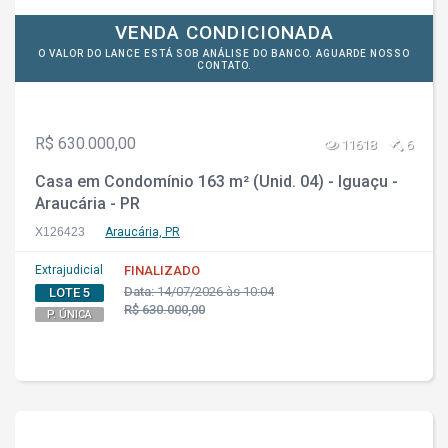
VENDA CONDICIONADA
O VALOR DO LANCE ESTÁ SOB ANÁLISE DO BANCO. AGUARDE NOSSO
CONTATO.
R$ 630.000,00
11618
6
Casa em Condomínio 163 m² (Unid. 04) - Iguaçu -
Araucária - PR
X126423
Araucária, PR
Extrajudicial
FINALIZADO
Data:
14/07/2026 às 10:04
LOTE 5
R$ 630.000,00
P. ÚNICA