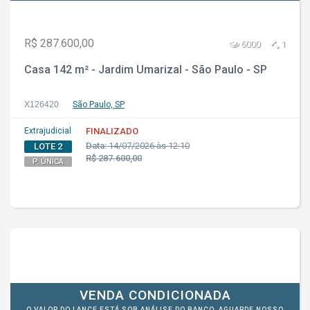
R$ 287.600,00
6000
1
Casa 142 m² - Jardim Umarizal - São Paulo - SP
X126420
São Paulo, SP
Extrajudicial
FINALIZADO
Data:
14/07/2026 às 12:10
LOTE 2
R$ 287.600,00
P. ÚNICA
VENDA CONDICIONADA
O VALOR DO LANCE ESTÁ SOB ANÁLISE DO BANCO. AGUARDE NOSSO