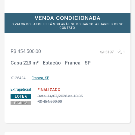
VENDA CONDICIONADA
O VALOR DO LANCE ESTÁ SOB ANÁLISE DO BANCO. AGUARDE NOSSO
CONTATO.
R$ 454.500,00
5197
1
Casa 223 m² - Estação - Franca - SP
X126424
Franca, SP
Extrajudicial
FINALIZADO
Data:
14/07/2026 às 10:05
LOTE 6
R$ 454.500,00
P. ÚNICA