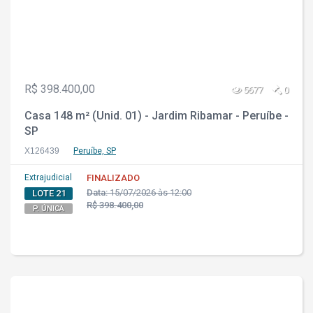
R$ 398.400,00
5677
0
Casa 148 m² (Unid. 01) - Jardim Ribamar - Peruíbe -
SP
X126439
Peruíbe, SP
Extrajudicial
FINALIZADO
Data:
15/07/2026 às 12:00
LOTE 21
R$ 398.400,00
P. ÚNICA