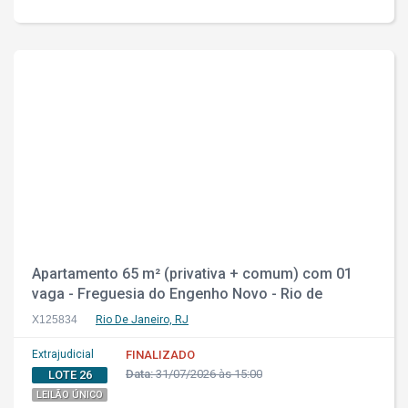
Apartamento 65 m² (privativa + comum) com 01
vaga - Freguesia do Engenho Novo - Rio de
Janeiro - RJ
X125834
Rio De Janeiro, RJ
Extrajudicial
FINALIZADO
Data:
31/07/2026 às 15:00
LOTE 26
LEILÃO ÚNICO