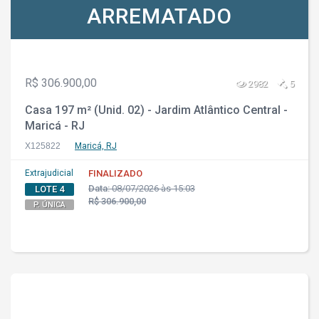
ARREMATADO
R$ 306.900,00
2982
5
Casa 197 m² (Unid. 02) - Jardim Atlântico Central -
Maricá - RJ
X125822
Maricá, RJ
Extrajudicial
FINALIZADO
Data:
08/07/2026 às 15:03
LOTE 4
R$ 306.900,00
P. ÚNICA