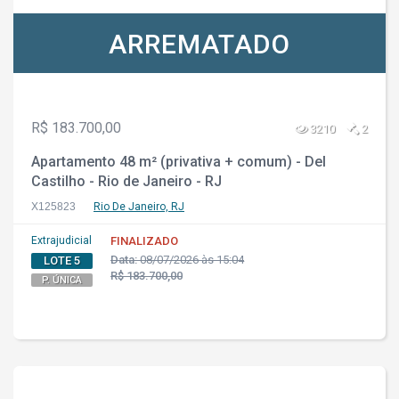
ARREMATADO
R$ 183.700,00
3210
2
Apartamento 48 m² (privativa + comum) - Del
Castilho - Rio de Janeiro - RJ
X125823
Rio De Janeiro, RJ
Extrajudicial
FINALIZADO
Data:
08/07/2026 às 15:04
LOTE 5
R$ 183.700,00
P. ÚNICA