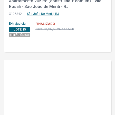
Apartamento 205 m² (construída + comum) - Vila
Rosali - São João de Meriti - RJ
X125842
São João De Meriti, RJ
Extrajudicial
FINALIZADO
Data:
31/07/2026 às 15:00
LOTE 15
LEILÃO ÚNICO