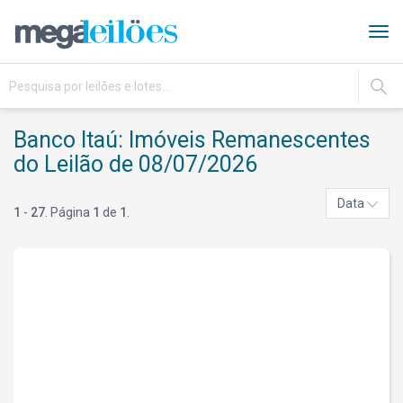
Tog
navi
IR
Banco Itaú: Imóveis Remanescentes
do Leilão de 08/07/2026
Data
1
-
27
. Página
1
de
1
.