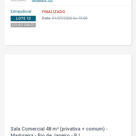
X125845
Nilópolis, RJ
Extrajudicial
FINALIZADO
Data:
31/07/2026 às 15:00
LOTE 13
LEILÃO ÚNICO
Sala Comercial 48 m² (privativa + comum) -
Madureira - Rio de Janeiro - RJ