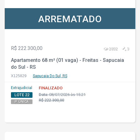
ARREMATADO
R$ 222.300,00
2832
3
Apartamento 68 m² (01 vaga) - Freitas - Sapucaia
do Sul - RS
X125829
Sapucaia Do Sul, RS
Extrajudicial
FINALIZADO
Data:
08/07/2026 às 15:21
LOTE 22
R$ 222.300,00
P. ÚNICA