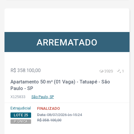
ARREMATADO
R$ 358.100,00
3920
1
Apartamento 50 m² (01 Vaga) - Tatuapé - São
Paulo - SP
X125833
São Paulo, SP
Extrajudicial
FINALIZADO
Data:
08/07/2026 às 15:24
LOTE 25
R$ 358.100,00
P. ÚNICA