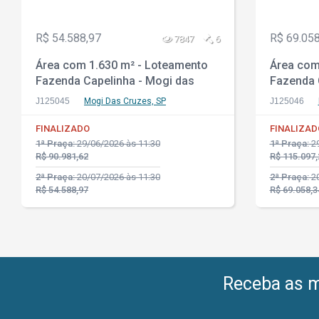
R$ 54.588,97
R$ 69.058
7847
6
Área com 1.630 m² - Loteamento
Área com
Fazenda Capelinha - Mogi das
Fazenda 
Cruzes - SP
Cruzes -
J125045
Mogi Das Cruzes, SP
J125046
FINALIZADO
FINALIZAD
1ª Praça:
29/06/2026 às 11:30
1ª Praça:
29
R$ 90.981,62
R$ 115.097,
2ª Praça:
20/07/2026 às 11:30
2ª Praça:
20
R$ 54.588,97
R$ 69.058,3
Receba as me