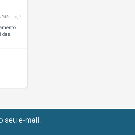
7459
2
eamento
i das
o seu e-mail.