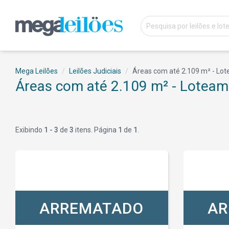
Mega Leilões
Leilões Judiciais
Áreas com até 2.109 m² - Lot
Áreas com até 2.109 m² - Loteam
Exibindo
1 - 3
de
3
itens. Página
1
de
1
.
ARREMATADO
AR