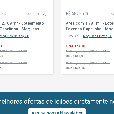
,34
R$ 58.535,16
7503
1
 2.109 m² - Loteamento
Área com 1.781 m² - Lot
Capelinha - Mogi das
Fazenda Capelinha - Mog
 SP
Cruzes - SP
Mogi Das Cruzes, SP
J125047
Mogi Das Cruzes, SP
O
FINALIZADO
/06/2026 às 11:30
1ª Praça:
29/06/2026 às 11:30
23
R$ 97.558,61
/07/2026 às 11:30
2ª Praça:
20/07/2026 às 11:30
4
R$ 58.535,16
lhores ofertas de leilões diretamente n
Assine nossa Newsletter