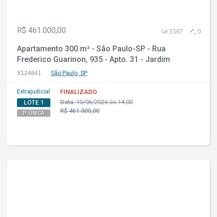
R$ 461.000,00
2587
0
Apartamento 300 m² - São Paulo-SP - Rua
Frederico Guarinon, 935 - Apto. 31 - Jardim
Ampliação/Morumbi
X124841
São Paulo, SP
Extrajudicial
FINALIZADO
Data:
10/06/2026 às 14:00
LOTE 1
R$ 461.000,00
P. ÚNICA