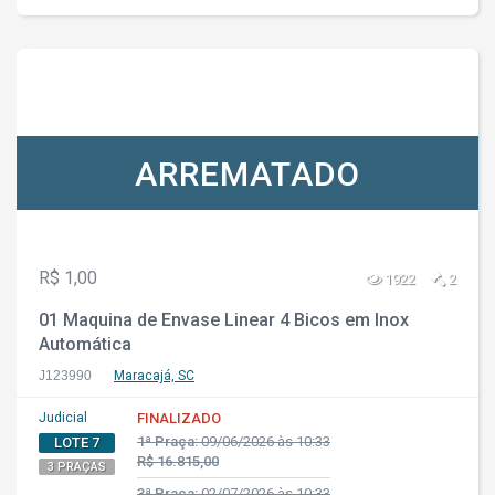
ARREMATADO
R$ 1,00
1922
2
01 Maquina de Envase Linear 4 Bicos em Inox
Automática
J123990
Maracajá, SC
Judicial
FINALIZADO
1ª Praça:
09/06/2026 às 10:33
LOTE 7
R$ 16.815,00
3 PRAÇAS
3ª Praça:
02/07/2026 às 10:33