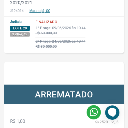
2020/2021
J124014
Maracajá, SC
Judicial
FINALIZADO
1ª Praça:
09/06/2026 às 10:44
LOTE 29
R$ 60.000,00
3 PRAÇAS
2ª Praça:
24/06/2026 às 10:44
R$ 30.000,00
ARREMATADO
R$ 1,00
2520
6