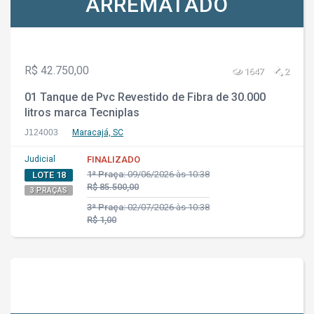
ARREMATADO
R$ 42.750,00
1647
2
01 Tanque de Pvc Revestido de Fibra de 30.000
litros marca Tecniplas
J124003
Maracajá, SC
Judicial
FINALIZADO
1ª Praça:
09/06/2026 às 10:38
LOTE 18
R$ 85.500,00
3 PRAÇAS
3ª Praça:
02/07/2026 às 10:38
R$ 1,00