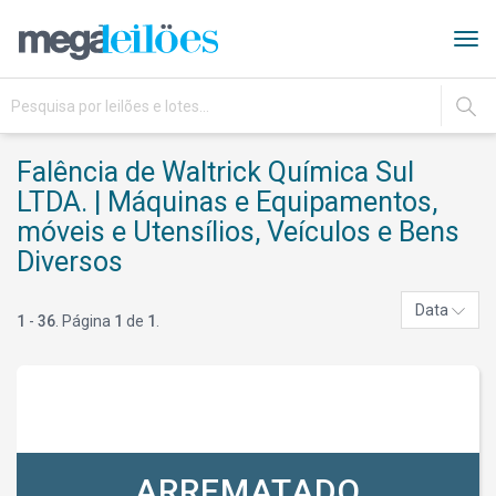
Tog
navi
IR
Falência de Waltrick Química Sul
LTDA. | Máquinas e Equipamentos,
móveis e Utensílios, Veículos e Bens
Diversos
Data
1
-
36
. Página
1
de
1
.
ARREMATADO