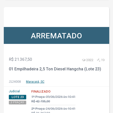
ARREMATADO
R$ 21.367,50
2822
19
01 Empilhadeira 2,5 Ton Diesel Hangcha (Lote 23)
J124008
Maracajá, SC
Judicial
FINALIZADO
1ª Praça:
09/06/2026 às 10:41
LOTE 23
R$ 42.735,00
3 PRAÇAS
2ª Praça:
24/06/2026 às 10:41