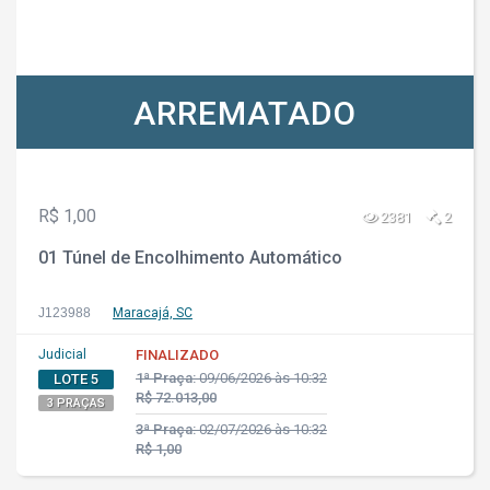
ARREMATADO
R$ 1,00
2381
2
01 Túnel de Encolhimento Automático
J123988
Maracajá, SC
Judicial
FINALIZADO
1ª Praça:
09/06/2026 às 10:32
LOTE 5
R$ 72.013,00
3 PRAÇAS
3ª Praça:
02/07/2026 às 10:32
R$ 1,00