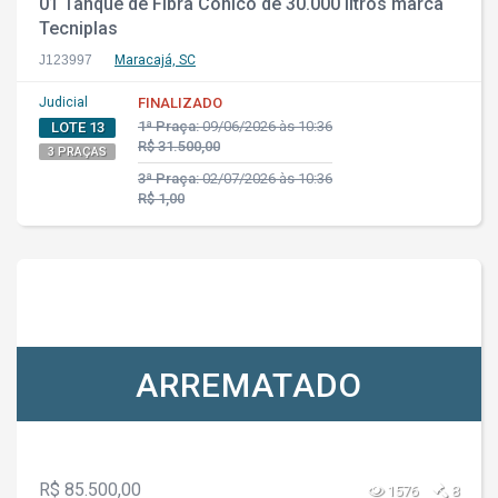
01 Tanque de Fibra Cônico de 30.000 litros marca
Tecniplas
J123997
Maracajá, SC
Judicial
FINALIZADO
1ª Praça:
09/06/2026 às 10:36
LOTE 13
R$ 31.500,00
3 PRAÇAS
3ª Praça:
02/07/2026 às 10:36
R$ 1,00
ARREMATADO
R$ 85.500,00
1576
8