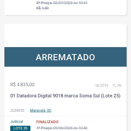
3ª Praça:
02/07/2026 às 10:41
R$ 1,00
ARREMATADO
R$ 4.835,00
2513
30
01 Datadora Digital 9018 marca Soma Sul (Lote 25)
J124010
Maracajá, SC
Judicial
FINALIZADO
1ª Praça:
09/06/2026 às 10:42
LOTE 25