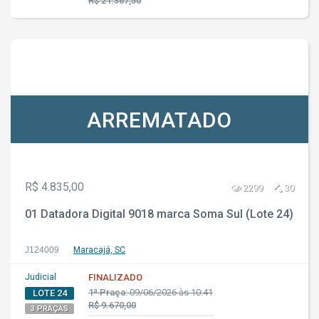
R$ 21.367,50
ARREMATADO
R$ 4.835,00
2299
30
01 Datadora Digital 9018 marca Soma Sul (Lote 24)
J124009
Maracajá, SC
Judicial
FINALIZADO
1ª Praça:
09/06/2026 às 10:41
LOTE 24
R$ 9.670,00
3 PRAÇAS