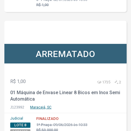
R$ 1,00
ARREMATADO
R$ 1,00
1735
2
01 Máquina de Envase Linear 8 Bicos em Inox Semi
Automática
J123992
Maracajá, SC
Judicial
FINALIZADO
1ª Praça:
09/06/2026 às 10:33
LOTE 8
R$ 50.000,00