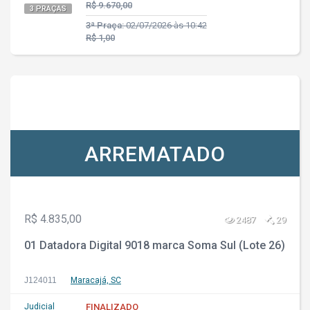
R$ 9.670,00
3 PRAÇAS
3ª Praça:
02/07/2026 às 10:42
R$ 1,00
ARREMATADO
R$ 4.835,00
2487
29
01 Datadora Digital 9018 marca Soma Sul (Lote 26)
J124011
Maracajá, SC
Judicial
FINALIZADO