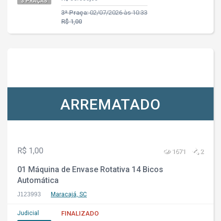
3 PRAÇAS
3ª Praça:
02/07/2026 às 10:33
R$ 1,00
ARREMATADO
R$ 1,00
1671
2
01 Máquina de Envase Rotativa 14 Bicos
Automática
J123993
Maracajá, SC
Judicial
FINALIZADO