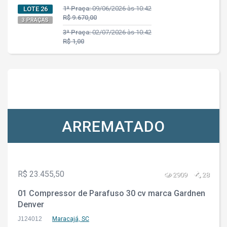
1ª Praça:
09/06/2026 às 10:42
LOTE 26
R$ 9.670,00
3 PRAÇAS
3ª Praça:
02/07/2026 às 10:42
R$ 1,00
ARREMATADO
R$ 23.455,50
2909
28
01 Compressor de Parafuso 30 cv marca Gardnen
Denver
J124012
Maracajá, SC