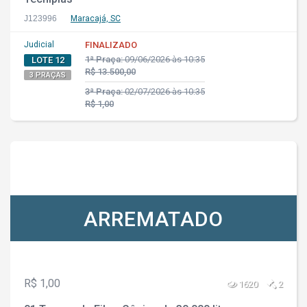
J123996
Maracajá, SC
Judicial
FINALIZADO
1ª Praça:
09/06/2026 às 10:35
LOTE 12
R$ 13.500,00
3 PRAÇAS
3ª Praça:
02/07/2026 às 10:35
R$ 1,00
ARREMATADO
R$ 1,00
1620
2