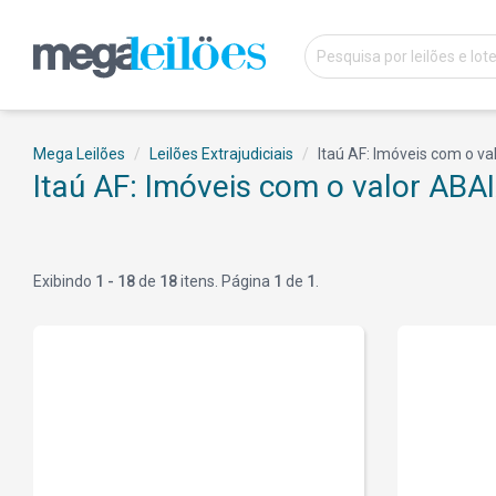
Mega Leilões
Leilões Extrajudiciais
Itaú AF: Imóveis com o va
Itaú AF: Imóveis com o valor ABA
Exibindo
1 - 18
de
18
itens. Página
1
de
1
.