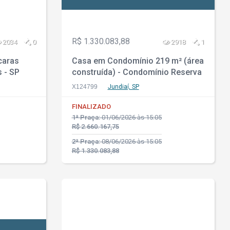
R$ 1.330.083,88
2034
0
2918
1
caras
Casa em Condomínio 219 m² (área
s - SP
construída) - Condomínio Reserva
da Serra - Jundiaí - SP
X124799
Jundiaí, SP
FINALIZADO
1ª Praça:
01/06/2026 às 15:05
R$ 2.660.167,75
2ª Praça:
08/06/2026 às 15:05
R$ 1.330.083,88