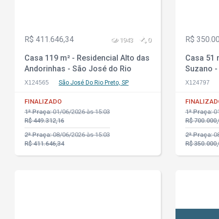
R$ 411.646,34
R$ 350.0
1943
0
Casa 119 m² - Residencial Alto das
Casa 51 
Andorinhas - São José do Rio
Suzano -
Preto - SP
X124565
São José Do Rio Preto, SP
X124797
FINALIZADO
FINALIZAD
1ª Praça:
01/06/2026 às 15:03
1ª Praça:
01
R$ 449.312,16
R$ 700.000,
2ª Praça:
08/06/2026 às 15:03
2ª Praça:
08
R$ 411.646,34
R$ 350.000,