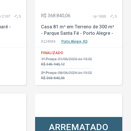
R$ 368.840,06
2187
0
1888
0
aré -
Casa 81 m² em Terreno de 300 m²
- Parque Santa Fé - Porto Alegre -
RS
X124564
Porto Alegre, RS
FINALIZADO
1ª Praça:
01/06/2026 às 15:02
R$ 345.940,12
2ª Praça:
08/06/2026 às 15:02
R$ 368.840,06
ARREMATADO