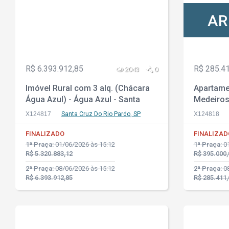
AR
R$ 6.393.912,85
R$ 285.4
2043
0
Imóvel Rural com 3 alq. (Chácara
Apartame
Água Azul) - Água Azul - Santa
Medeiros 
Cruz do Rio Pardo - SP
X124817
Santa Cruz Do Rio Pardo, SP
X124818
FINALIZADO
FINALIZAD
1ª Praça:
01/06/2026 às 15:12
1ª Praça:
01
R$ 5.320.883,12
R$ 395.000,
2ª Praça:
08/06/2026 às 15:12
2ª Praça:
08
R$ 6.393.912,85
R$ 285.411,