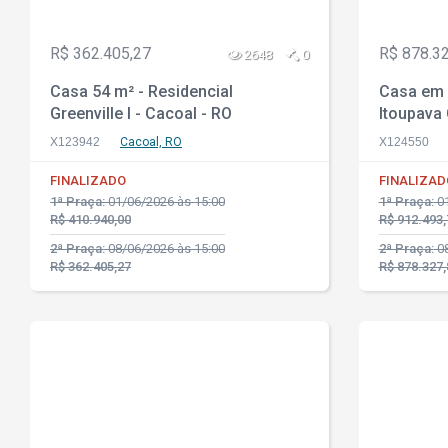
R$ 362.405,27
R$ 878.3
2648
0
Casa 54 m² - Residencial
Casa em 
Greenville I - Cacoal - RO
Itoupava 
X123942
Cacoal, RO
X124550
FINALIZADO
FINALIZAD
1ª Praça:
01/06/2026 às 15:00
1ª Praça:
01
R$ 410.940,00
R$ 912.493,
2ª Praça:
08/06/2026 às 15:00
2ª Praça:
08
R$ 362.405,27
R$ 878.327,