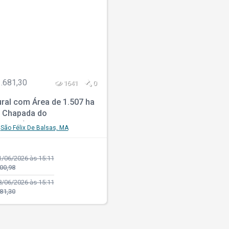
.681,30
1641
0
ral com Área de 1.507 ha
 Chapada do
/001) - São Félix de
São Félix De Balsas, MA
 MA
/06/2026 às 15:11
00,98
/06/2026 às 15:11
81,30