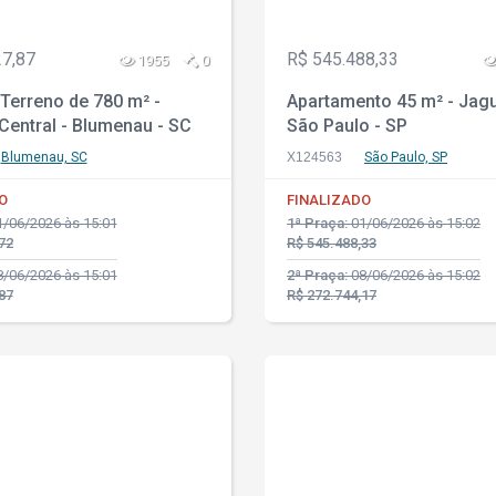
27,87
R$ 545.488,33
1955
0
Terreno de 780 m² -
Apartamento 45 m² - Jagu
Central - Blumenau - SC
São Paulo - SP
Blumenau, SC
X124563
São Paulo, SP
O
FINALIZADO
/06/2026 às 15:01
1ª Praça:
01/06/2026 às 15:02
72
R$ 545.488,33
/06/2026 às 15:01
2ª Praça:
08/06/2026 às 15:02
87
R$ 272.744,17