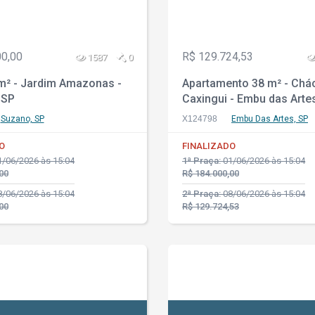
00,00
R$ 129.724,53
1587
0
m² - Jardim Amazonas -
Apartamento 38 m² - Chá
 SP
Caxingui - Embu das Arte
Suzano, SP
X124798
Embu Das Artes, SP
O
FINALIZADO
/06/2026 às 15:04
1ª Praça:
01/06/2026 às 15:04
00
R$ 184.000,00
/06/2026 às 15:04
2ª Praça:
08/06/2026 às 15:04
00
R$ 129.724,53