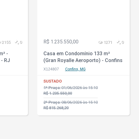
R$ 1.235.550,00
2155
0
1271
0
m² -
Casa em Condomínio 133 m²
 - RJ
(Gran Royalle Aeroporto) - Confins
- MG
X124807
Confins, MG
SUSTADO
1ª Praça:
01/06/2026 às 15:10
R$ 1.235.550,00
2ª Praça:
08/06/2026 às 15:10
R$ 815.268,20