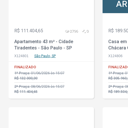
AR
R$ 111.404,65
R$ 189.5
2796
0
Apartamento 43 m² - Cidade
Casa em 
Tiradentes - São Paulo - SP
Chácara 
X124801
São Paulo, SP
X124806
FINALIZADO
FINALIZAD
1ª Praça:
01/06/2026 às 15:07
1ª Praça:
01
R$ 132.000,00
R$ 305.960,
2ª Praça:
08/06/2026 às 15:07
2ª Praça:
08
R$ 111.404,65
R$ 189.504,