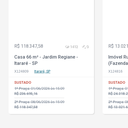
R$ 118.347,58
R$ 13.021
1412
0
Casa 66 m² - Jardim Regiane -
Imóvel Ru
Itararé - SP
(Fazenda
Maximiano
X124809
Itararé, SP
X124816
Balsas -
SUSTADO
SUSTADO
1ª Praça:
01/06/2026 às 15:09
1ª Praça:
01
R$ 236.695,16
R$ 24.318.2
2ª Praça:
08/06/2026 às 15:09
2ª Praça:
08
R$ 118.347,58
R$ 13.021.6