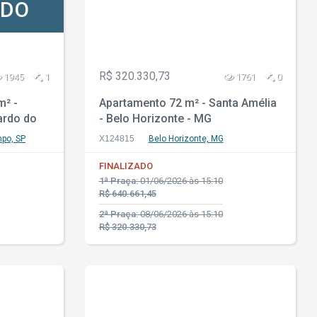
ADO
R$ 320.330,73
1945
1
1761
0
m² -
Apartamento 72 m² - Santa Amélia
ardo do
- Belo Horizonte - MG
po, SP
X124815
Belo Horizonte, MG
FINALIZADO
1ª Praça:
01/06/2026 às 15:10
R$ 640.661,45
2ª Praça:
08/06/2026 às 15:10
R$ 320.330,73