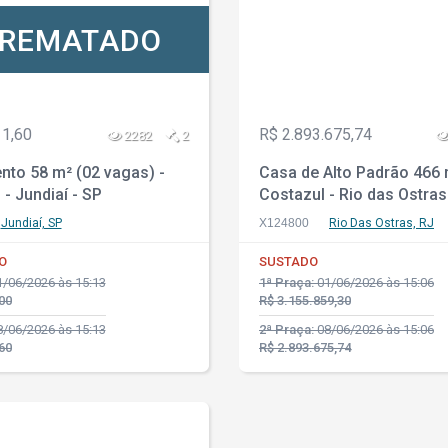
REMATADO
11,60
R$ 2.893.675,74
2282
2
nto 58 m² (02 vagas) -
Casa de Alto Padrão 466 
- Jundiaí - SP
Costazul - Rio das Ostras
Jundiaí, SP
X124800
Rio Das Ostras, RJ
O
SUSTADO
/06/2026 às 15:13
1ª Praça:
01/06/2026 às 15:06
00
R$ 3.155.859,30
/06/2026 às 15:13
2ª Praça:
08/06/2026 às 15:06
60
R$ 2.893.675,74