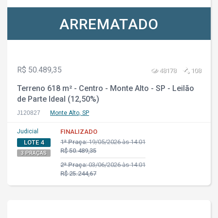
ARREMATADO
R$ 50.489,35
48178
108
Terreno 618 m² - Centro - Monte Alto - SP - Leilão
de Parte Ideal (12,50%)
J120827
Monte Alto, SP
Judicial
FINALIZADO
1ª Praça:
19/05/2026 às 14:01
LOTE 4
R$ 50.489,35
3 PRAÇAS
2ª Praça:
03/06/2026 às 14:01
R$ 25.244,67