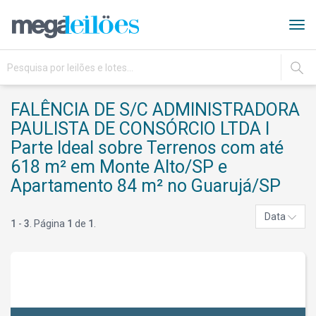
Tog
navi
IR
FALÊNCIA DE S/C ADMINISTRADORA
PAULISTA DE CONSÓRCIO LTDA I
Parte Ideal sobre Terrenos com até
618 m² em Monte Alto/SP e
Apartamento 84 m² no Guarujá/SP
Data
1
-
3
. Página
1
de
1
.