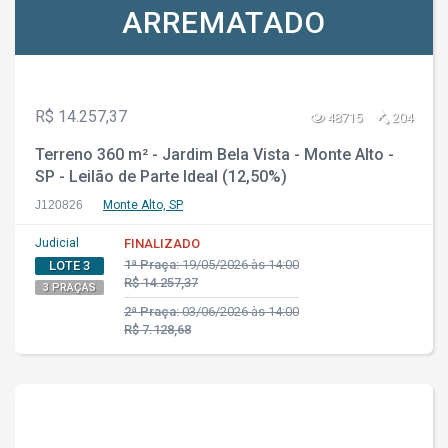
ARREMATADO
R$ 14.257,37
48715
204
Terreno 360 m² - Jardim Bela Vista - Monte Alto -
SP - Leilão de Parte Ideal (12,50%)
J120826
Monte Alto, SP
Judicial
FINALIZADO
1ª Praça:
19/05/2026 às 14:00
LOTE 3
R$ 14.257,37
3 PRAÇAS
2ª Praça:
03/06/2026 às 14:00
R$ 7.128,68