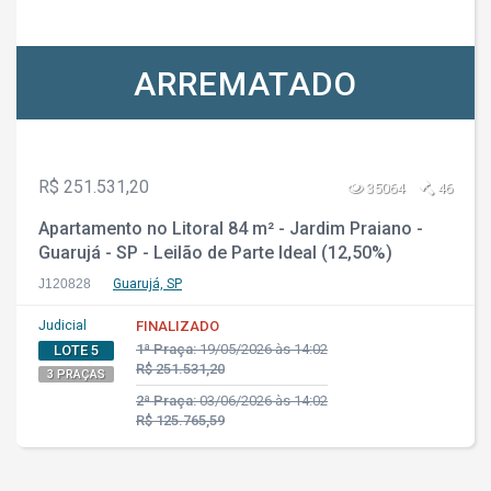
ARREMATADO
R$ 251.531,20
35064
46
Apartamento no Litoral 84 m² - Jardim Praiano -
Guarujá - SP - Leilão de Parte Ideal (12,50%)
J120828
Guarujá, SP
Judicial
FINALIZADO
1ª Praça:
19/05/2026 às 14:02
LOTE 5
R$ 251.531,20
3 PRAÇAS
2ª Praça:
03/06/2026 às 14:02
R$ 125.765,59