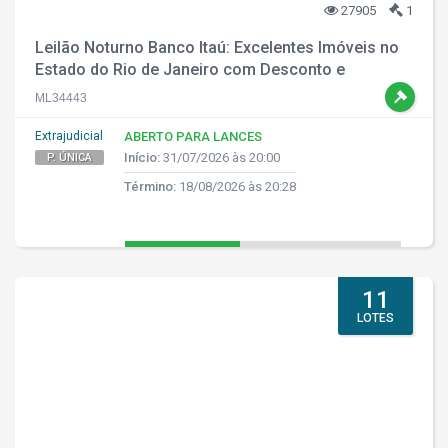
27905
1
Leilão Noturno Banco Itaú: Excelentes Imóveis no
Estado do Rio de Janeiro com Desconto e
Parcelamento!
ML34443
Extrajudicial
ABERTO PARA LANCES
Início:
31/07/2026 às 20:00
P. ÚNICA
Término:
18/08/2026 às 20:28
11
LOTES