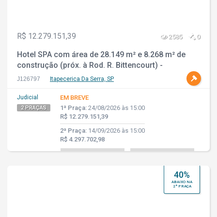
R$ 12.279.151,39
2585
0
Hotel SPA com área de 28.149 m² e 8.268 m² de
construção (próx. à Rod. R. Bittencourt) -
Itapecerica da Serra - SP
J126797
Itapecerica Da Serra, SP
Judicial
EM BREVE
1ª Praça:
24/08/2026 às 15:00
2 PRAÇAS
R$ 12.279.151,39
2ª Praça:
14/09/2026 às 15:00
R$ 4.297.702,98
40%
ABAIXO NA
2ª PRAÇA