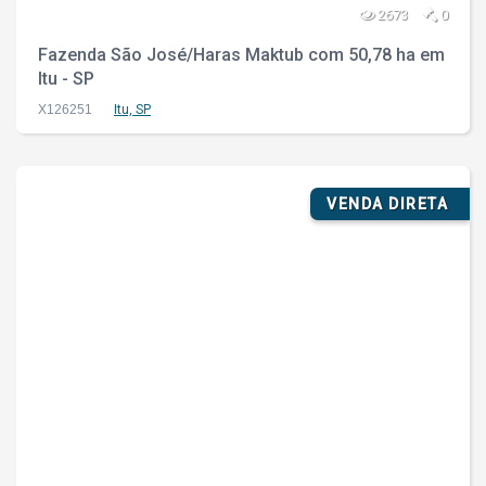
2673
0
Fazenda São José/Haras Maktub com 50,78 ha em
Itu - SP
X126251
Itu, SP
VENDA DIRETA