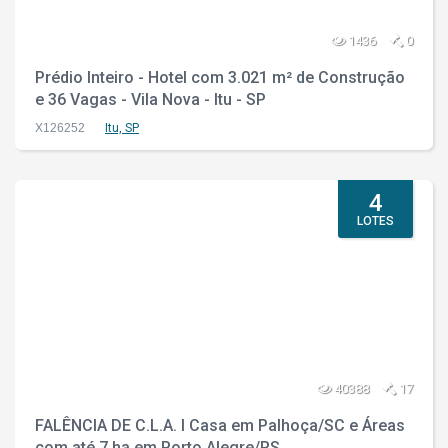
1436
0
Prédio Inteiro - Hotel com 3.021 m² de Construção
e 36 Vagas - Vila Nova - Itu - SP
X126252
Itu, SP
4
LOTES
40388
17
FALÊNCIA DE C.L.A. I Casa em Palhoça/SC e Áreas
com até 7 ha em Porto Alegre/RS