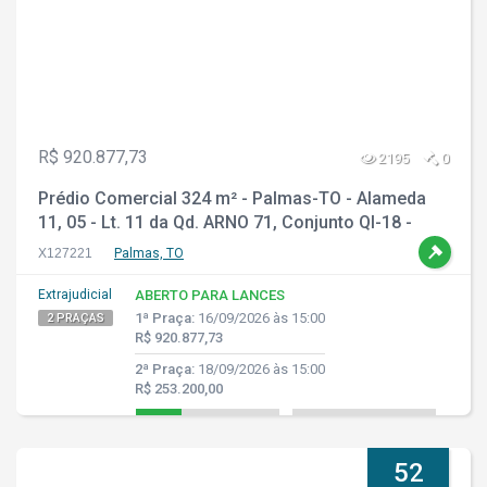
R$ 920.877,73
2195
0
Prédio Comercial 324 m² - Palmas-TO - Alameda
11, 05 - Lt. 11 da Qd. ARNO 71, Conjunto QI-18 -
Plano Diretor Norte
X127221
Palmas, TO
Extrajudicial
ABERTO PARA LANCES
1ª Praça:
16/09/2026 às 15:00
2 PRAÇAS
R$ 920.877,73
2ª Praça:
18/09/2026 às 15:00
R$ 253.200,00
52