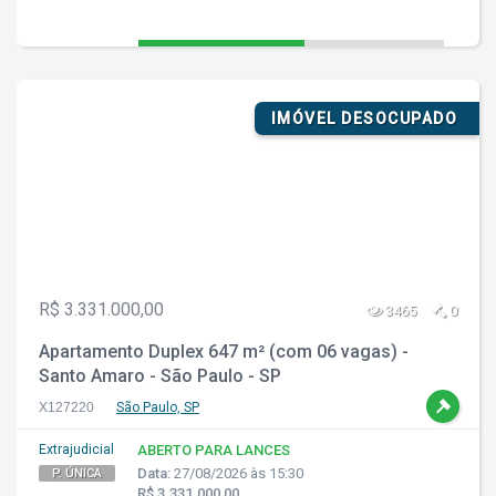
IMÓVEL DESOCUPADO
R$ 3.331.000,00
3465
0
Apartamento Duplex 647 m² (com 06 vagas) -
Santo Amaro - São Paulo - SP
X127220
São Paulo, SP
Extrajudicial
ABERTO PARA LANCES
Data:
27/08/2026 às 15:30
P. ÚNICA
R$ 3.331.000,00