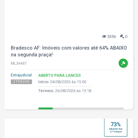
5356
0
Bradesco AF: Imóveis com valores até 64% ABAIXO
na segunda praça!
ML34487
Extrajudicial
ABERTO PARA LANCES
Início:
04/08/2026 às 15:00
2 PRAÇAS
Término:
26/08/2026 às 15:18
73%
ABAIXO NA
2ª PRAÇA