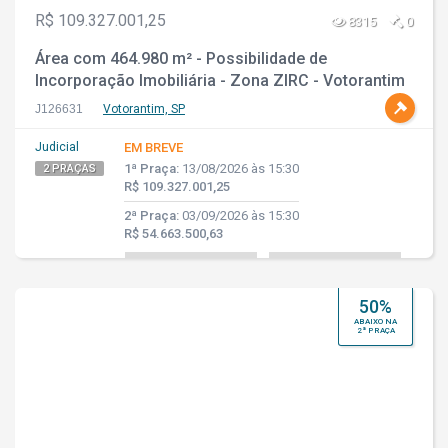
R$ 109.327.001,25
8315
0
Área com 464.980 m² - Possibilidade de
Incorporação Imobiliária - Zona ZIRC - Votorantim
- SP
J126631
Votorantim, SP
Judicial
EM BREVE
1ª Praça:
13/08/2026 às 15:30
2 PRAÇAS
R$ 109.327.001,25
2ª Praça:
03/09/2026 às 15:30
R$ 54.663.500,63
50%
ABAIXO NA
2ª PRAÇA