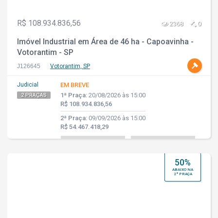
R$ 108.934.836,56
2368
0
Imóvel Industrial em Área de 46 ha - Capoavinha -
Votorantim - SP
J126645
Votorantim, SP
Judicial
EM BREVE
1ª Praça:
20/08/2026 às 15:00
2 PRAÇAS
R$ 108.934.836,56
2ª Praça:
09/09/2026 às 15:00
R$ 54.467.418,29
50%
ABAIXO NA
2ª PRAÇA