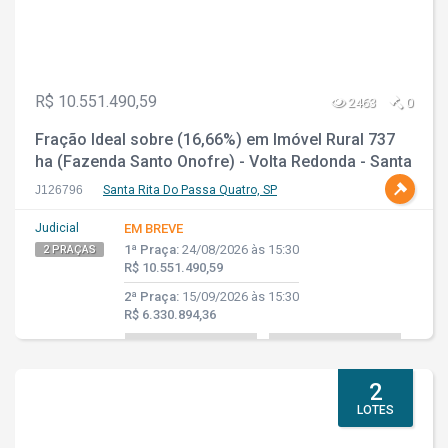
R$ 10.551.490,59
2463
0
Fração Ideal sobre (16,66%) em Imóvel Rural 737
ha (Fazenda Santo Onofre) - Volta Redonda - Santa
Rita do Passo Quatro - SP
J126796
Santa Rita Do Passa Quatro, SP
Judicial
EM BREVE
1ª Praça:
24/08/2026 às 15:30
2 PRAÇAS
R$ 10.551.490,59
2ª Praça:
15/09/2026 às 15:30
R$ 6.330.894,36
2
LOTES