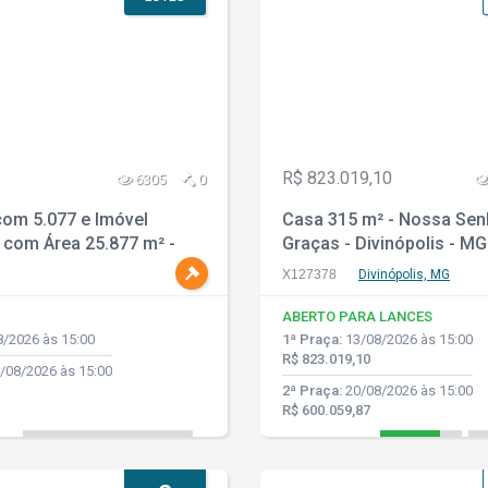
R$ 823.019,10
6305
0
com 5.077 e Imóvel
Casa 315 m² - Nossa Sen
l com Área 25.877 m² -
Graças - Divinópolis - MG
aim - Ferraz de
X127378
Divinópolis, MG
los - SP
ABERTO PARA LANCES
/2026 às 15:00
1ª Praça:
13/08/2026 às 15:00
R$ 823.019,10
/08/2026 às 15:00
2ª Praça:
20/08/2026 às 15:00
R$ 600.059,87