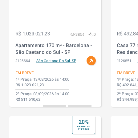
R$ 1.023.021,23
R$ 492.8
3804
0
Apartamento 170 m² - Barcelona -
Casa 77 
São Caetano do Sul - SP
Residenci
Guarulho
J126664
São Caetano Do Sul, SP
J126851
EM BREVE
EM BREVE
1ª Praça:
13/08/2026 às 14:00
1ª Praça:
13
R$ 1.023.021,23
R$ 492.841,
2ª Praça:
03/09/2026 às 14:00
2ª Praça:
03
R$ 511.510,62
R$ 344.989,
20%
ABAIXO NA
2ª PRAÇA