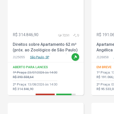
R$ 314.846,90
R$ 191.0
7291
0
Direitos sobre Apartamento 62 m²
Apartamen
(próx. ao Zoológico de São Paulo)
Angélica 
- Jardim Vergueiro (Sacomã) - São
J125055
São Paulo, SP
J126858
Paulo - SP
ABERTO PARA LANCES
EM BREVE
1ª Praça:
23/07/2026 às 14:00
1ª Praça:
13
R$ 393.558,64
R$ 191.066,
2ª Praça:
13/08/2026 às 14:00
2ª Praça:
03
R$ 314.846,90
R$ 95.533,0