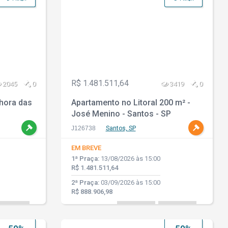
R$ 1.481.511,64
2045
0
3419
0
hora das
Apartamento no Litoral 200 m² -
José Menino - Santos - SP
J126738
Santos, SP
EM BREVE
1ª Praça:
13/08/2026 às 15:00
R$ 1.481.511,64
2ª Praça:
03/09/2026 às 15:00
R$ 888.906,98