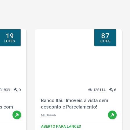
19
87
LOTES
LOTES
31809
0
128114
6
Banco Itaú: Imóveis à vista sem
is com
desconto e Parcelamento!
ML34446
ABERTO PARA LANCES