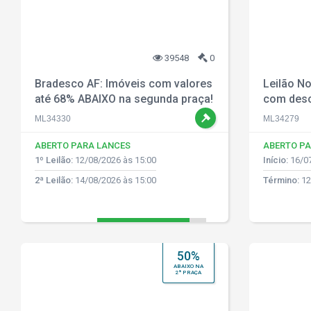
39548
0
Bradesco AF: Imóveis com valores
Leilão No
até 68% ABAIXO na segunda praça!
com desc
ML34330
ML34279
ABERTO PARA LANCES
ABERTO PA
1º Leilão:
12/08/2026 às 15:00
Início:
16/07
2ª Leilão:
14/08/2026 às 15:00
Término:
12
50%
ABAIXO NA
2ª PRAÇA