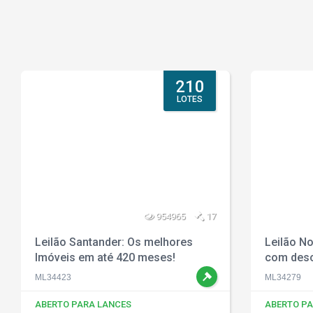
210
LOTES
954965
17
Leilão Santander: Os melhores
Leilão No
Imóveis em até 420 meses!
com desc
ML34423
ML34279
ABERTO PARA LANCES
ABERTO PA