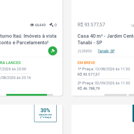
R$ 93.577,57
66449
0
turno Itaú: Imóveis à vista
Casa 40 m² - Jardim Cent
onto e Parcelamento!
Tanabi - SP
J126850
Tanabi, SP
RA LANCES
EM BREVE
/2026 às 20:00
1ª Praça:
13/08/2026 às 11:30
R$ 93.577,57
/08/2026 às 20:16
2ª Praça:
02/09/2026 às 11:30
R$ 46.788,79
30%
ABAIXO NA
2ª PRAÇA