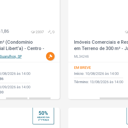
41,86
2897
0
m² (Condomínio
Imóveis Comerciais e Res
al Libert’a) - Centro -
em Terreno de 300 m² - J
s - SP
Hedy - Mogi Guaçu - SP
Guarulhos, SP
ML34246
EM BREVE
/08/2026 às 14:00
Início:
10/08/2026 às 14:00
86
Término:
13/08/2026 às 14:00
/09/2026 às 14:00
30
50%
ABAIXO NA
2ª PRAÇA