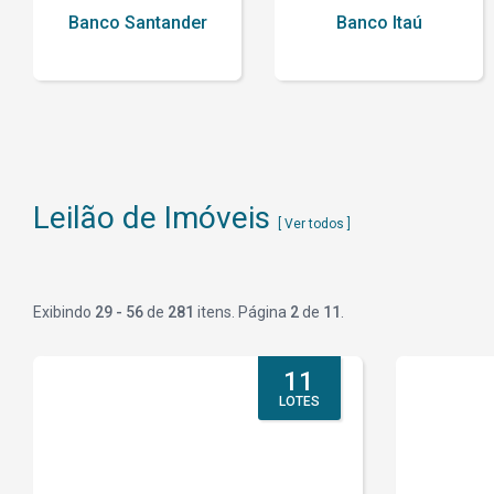
Banco Santander
Banco Itaú
Leilão de Imóveis
[ Ver todos ]
Exibindo
29 - 56
de
281
itens. Página
2
de
11
.
11
LOTES