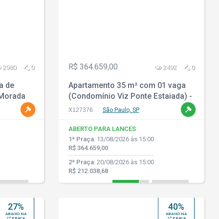
R$ 364.659,00
2980
0
2492
0
a de
Apartamento 35 m² com 01 vaga
 Morada
(Condomínio Viz Ponte Estaiada) -
e - São
Real Parque - São Paulo - SP
X127376
São Paulo, SP
ABERTO PARA LANCES
1ª Praça:
13/08/2026 às 15:00
R$ 364.659,00
2ª Praça:
20/08/2026 às 15:00
R$ 212.038,68
27%
40%
ABAIXO NA
ABAIXO NA
2ª PRAÇA
2ª PRAÇA