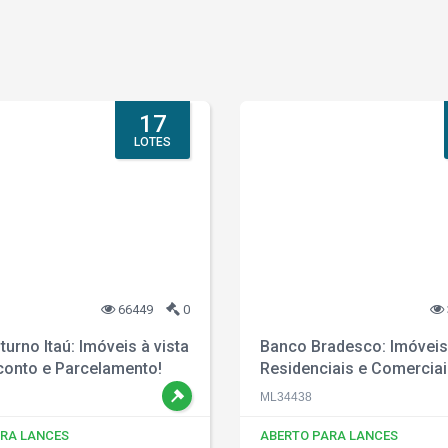
17
LOTES
66449
0
turno Itaú: Imóveis à vista
Banco Bradesco: Imóveis
onto e Parcelamento!
Residenciais e Comercia
DESCONTO à Vista!
ML34438
RA LANCES
ABERTO PARA LANCES