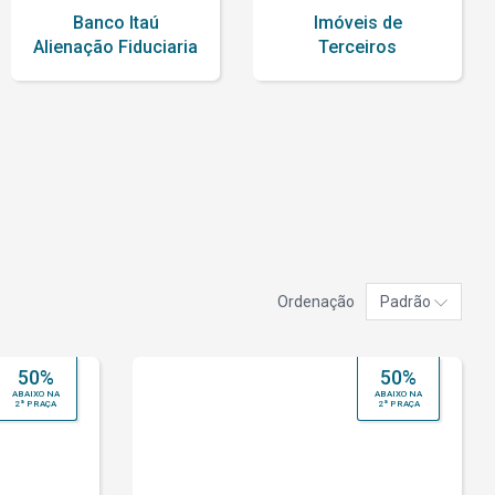
Banco Itaú
Imóveis de
Alienação Fiduciaria
Terceiros
Ordenação
Padrão
50%
50%
ABAIXO NA
ABAIXO NA
2ª PRAÇA
2ª PRAÇA