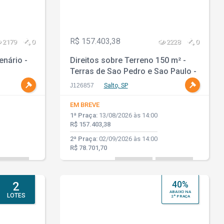
R$ 157.403,38
2179
0
2228
0
enário -
Direitos sobre Terreno 150 m² -
Terras de Sao Pedro e Sao Paulo -
Salto - SP
J126857
Salto, SP
EM BREVE
1ª Praça:
13/08/2026 às 14:00
R$ 157.403,38
2ª Praça:
02/09/2026 às 14:00
R$ 78.701,70
40%
2
ABAIXO NA
LOTES
2ª PRAÇA