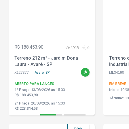
R$ 188.453,90
2028
0
Terreno 212 m² - Jardim Dona
Terreno 
Laura - Avaré - SP
Industria
Núcleo It
X127377
Avaré, SP
ML34190
Vasconce
ABERTO PARA LANCES
EM BREVE
1ª Praça:
13/08/2026 às 15:00
Início:
10/08
R$ 188.453,90
Término:
13
2ª Praça:
20/08/2026 às 15:00
R$ 223.314,53