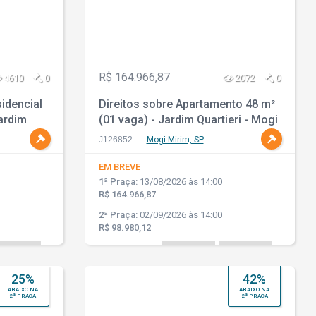
R$ 164.966,87
4610
0
2072
0
idencial
Direitos sobre Apartamento 48 m²
ardim
(01 vaga) - Jardim Quartieri - Mogi
Mirim - SP
J126852
Mogi Mirim, SP
EM BREVE
1ª Praça:
13/08/2026 às 14:00
R$ 164.966,87
2ª Praça:
02/09/2026 às 14:00
R$ 98.980,12
25%
42%
ABAIXO NA
ABAIXO NA
2ª PRAÇA
2ª PRAÇA