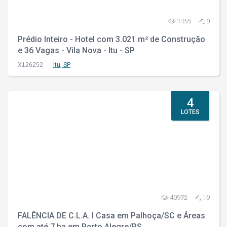
1455
0
Prédio Inteiro - Hotel com 3.021 m² de Construção
e 36 Vagas - Vila Nova - Itu - SP
X126252
Itu, SP
4
LOTES
40972
19
FALÊNCIA DE C.L.A. I Casa em Palhoça/SC e Áreas
com até 7 ha em Porto Alegre/RS