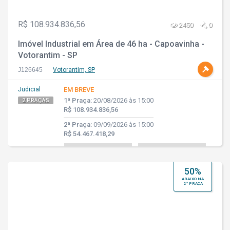
R$ 108.934.836,56
2450
0
Imóvel Industrial em Área de 46 ha - Capoavinha -
Votorantim - SP
J126645
Votorantim, SP
Judicial
EM BREVE
1ª Praça:
20/08/2026 às 15:00
2 PRAÇAS
R$ 108.934.836,56
2ª Praça:
09/09/2026 às 15:00
R$ 54.467.418,29
50%
ABAIXO NA
2ª PRAÇA