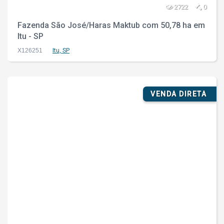
2722
0
Fazenda São José/Haras Maktub com 50,78 ha em
Itu - SP
X126251
Itu, SP
VENDA DIRETA