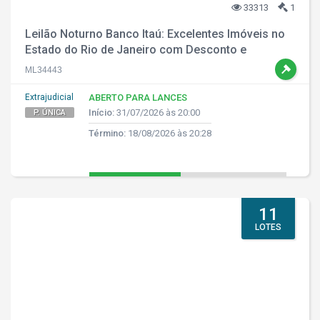
33313
1
Leilão Noturno Banco Itaú: Excelentes Imóveis no
Estado do Rio de Janeiro com Desconto e
Parcelamento!
ML34443
Extrajudicial
ABERTO PARA LANCES
Início:
31/07/2026 às 20:00
P. ÚNICA
Término:
18/08/2026 às 20:28
11
LOTES