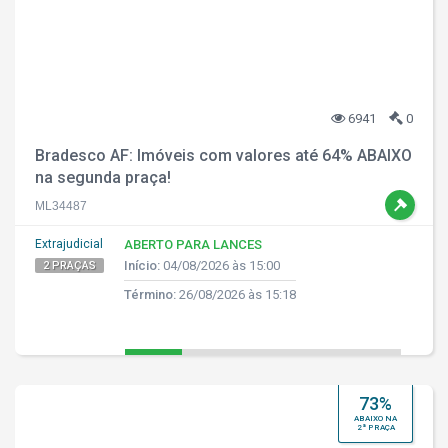
6941
0
Bradesco AF: Imóveis com valores até 64% ABAIXO
na segunda praça!
ML34487
Extrajudicial
ABERTO PARA LANCES
Início:
04/08/2026 às 15:00
2 PRAÇAS
Término:
26/08/2026 às 15:18
73%
ABAIXO NA
2ª PRAÇA