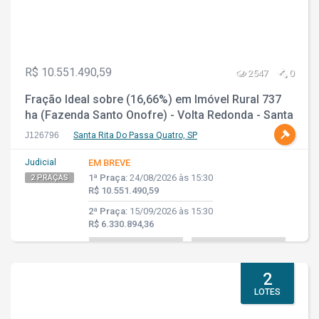
R$ 10.551.490,59
2547
0
Fração Ideal sobre (16,66%) em Imóvel Rural 737
ha (Fazenda Santo Onofre) - Volta Redonda - Santa
Rita do Passo Quatro - SP
J126796
Santa Rita Do Passa Quatro, SP
Judicial
EM BREVE
1ª Praça:
24/08/2026 às 15:30
2 PRAÇAS
R$ 10.551.490,59
2ª Praça:
15/09/2026 às 15:30
R$ 6.330.894,36
2
LOTES