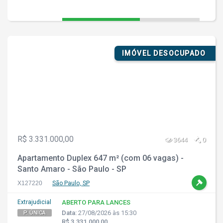
IMÓVEL DESOCUPADO
R$ 3.331.000,00
3644
0
Apartamento Duplex 647 m² (com 06 vagas) -
Santo Amaro - São Paulo - SP
X127220
São Paulo, SP
Extrajudicial
ABERTO PARA LANCES
Data:
27/08/2026 às 15:30
P. ÚNICA
R$ 3.331.000,00