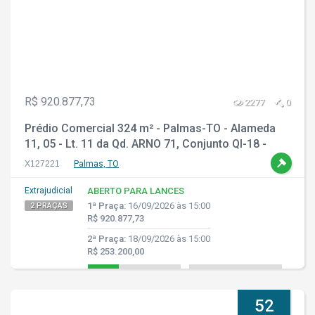
R$ 920.877,73
2277
0
Prédio Comercial 324 m² - Palmas-TO - Alameda
11, 05 - Lt. 11 da Qd. ARNO 71, Conjunto QI-18 -
Plano Diretor Norte
X127221
Palmas, TO
Extrajudicial
ABERTO PARA LANCES
1ª Praça:
16/09/2026 às 15:00
2 PRAÇAS
R$ 920.877,73
2ª Praça:
18/09/2026 às 15:00
R$ 253.200,00
52