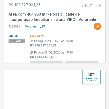
R$ 109.327.001,25
8497
0
Área com 464.980 m² - Possibilidade de
Incorporação Imobiliária - Zona ZIRC - Votorantim
- SP
J126631
Votorantim, SP
Judicial
EM BREVE
1ª Praça:
13/08/2026 às 15:30
2 PRAÇAS
R$ 109.327.001,25
2ª Praça:
03/09/2026 às 15:30
R$ 54.663.500,63
50%
ABAIXO NA
2ª PRAÇA