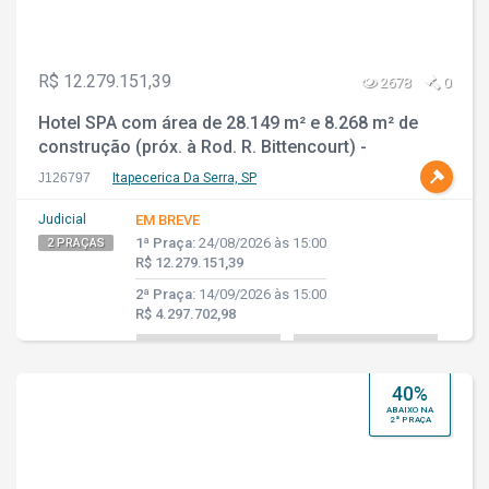
R$ 12.279.151,39
2678
0
Hotel SPA com área de 28.149 m² e 8.268 m² de
construção (próx. à Rod. R. Bittencourt) -
Itapecerica da Serra - SP
J126797
Itapecerica Da Serra, SP
Judicial
EM BREVE
1ª Praça:
24/08/2026 às 15:00
2 PRAÇAS
R$ 12.279.151,39
2ª Praça:
14/09/2026 às 15:00
R$ 4.297.702,98
40%
ABAIXO NA
2ª PRAÇA