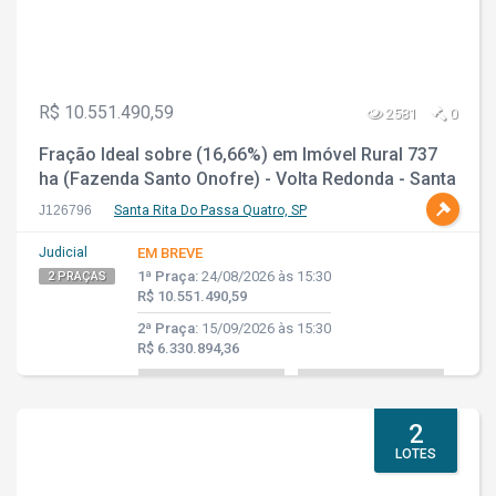
R$ 10.551.490,59
2581
0
Fração Ideal sobre (16,66%) em Imóvel Rural 737
ha (Fazenda Santo Onofre) - Volta Redonda - Santa
Rita do Passo Quatro - SP
J126796
Santa Rita Do Passa Quatro, SP
Judicial
EM BREVE
1ª Praça:
24/08/2026 às 15:30
2 PRAÇAS
R$ 10.551.490,59
2ª Praça:
15/09/2026 às 15:30
R$ 6.330.894,36
2
LOTES