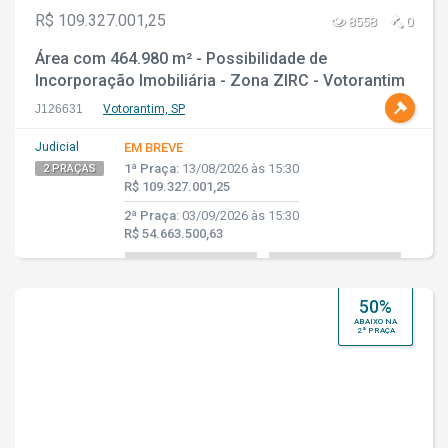
R$ 109.327.001,25
8558
0
Área com 464.980 m² - Possibilidade de
Incorporação Imobiliária - Zona ZIRC - Votorantim
- SP
J126631
Votorantim, SP
Judicial
EM BREVE
1ª Praça:
13/08/2026 às 15:30
2 PRAÇAS
R$ 109.327.001,25
2ª Praça:
03/09/2026 às 15:30
R$ 54.663.500,63
50%
ABAIXO NA
2ª PRAÇA