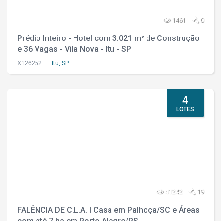
1461
0
Prédio Inteiro - Hotel com 3.021 m² de Construção
e 36 Vagas - Vila Nova - Itu - SP
X126252
Itu, SP
4
LOTES
41242
19
FALÊNCIA DE C.L.A. I Casa em Palhoça/SC e Áreas
com até 7 ha em Porto Alegre/RS