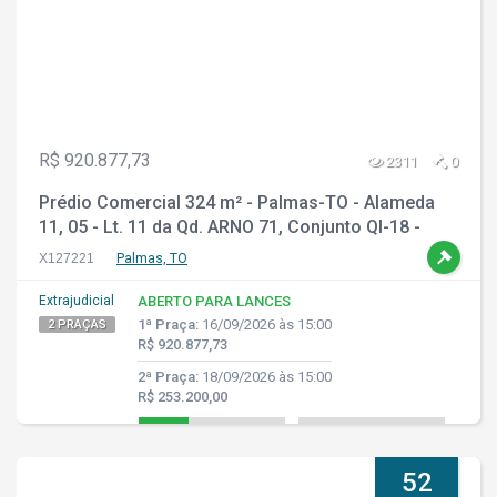
R$ 920.877,73
2311
0
Prédio Comercial 324 m² - Palmas-TO - Alameda
11, 05 - Lt. 11 da Qd. ARNO 71, Conjunto QI-18 -
Plano Diretor Norte
X127221
Palmas, TO
Extrajudicial
ABERTO PARA LANCES
1ª Praça:
16/09/2026 às 15:00
2 PRAÇAS
R$ 920.877,73
2ª Praça:
18/09/2026 às 15:00
R$ 253.200,00
52