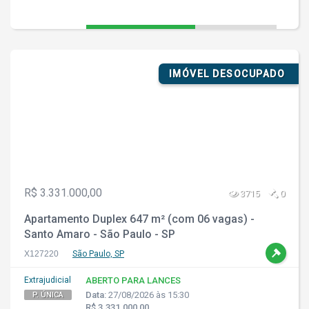
IMÓVEL DESOCUPADO
R$ 3.331.000,00
3715
0
Apartamento Duplex 647 m² (com 06 vagas) -
Santo Amaro - São Paulo - SP
X127220
São Paulo, SP
Extrajudicial
ABERTO PARA LANCES
Data:
27/08/2026 às 15:30
P. ÚNICA
R$ 3.331.000,00