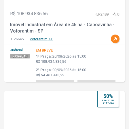
R$ 108.934.836,56
2489
0
Imóvel Industrial em Área de 46 ha - Capoavinha -
Votorantim - SP
J126645
Votorantim, SP
Judicial
EM BREVE
1ª Praça:
20/08/2026 às 15:00
2 PRAÇAS
R$ 108.934.836,56
2ª Praça:
09/09/2026 às 15:00
R$ 54.467.418,29
50%
ABAIXO NA
2ª PRAÇA