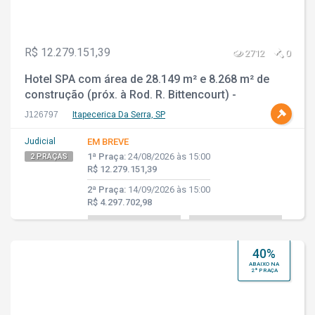
R$ 12.279.151,39
2712
0
Hotel SPA com área de 28.149 m² e 8.268 m² de
construção (próx. à Rod. R. Bittencourt) -
Itapecerica da Serra - SP
J126797
Itapecerica Da Serra, SP
Judicial
EM BREVE
1ª Praça:
24/08/2026 às 15:00
2 PRAÇAS
R$ 12.279.151,39
2ª Praça:
14/09/2026 às 15:00
R$ 4.297.702,98
40%
ABAIXO NA
2ª PRAÇA