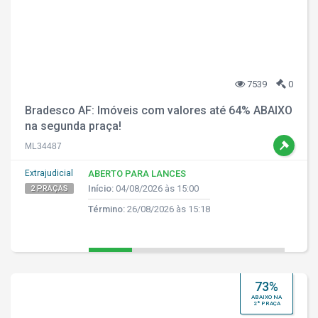
7539
0
Bradesco AF: Imóveis com valores até 64% ABAIXO
na segunda praça!
ML34487
Extrajudicial
ABERTO PARA LANCES
Início:
04/08/2026 às 15:00
2 PRAÇAS
Término:
26/08/2026 às 15:18
73%
ABAIXO NA
2ª PRAÇA