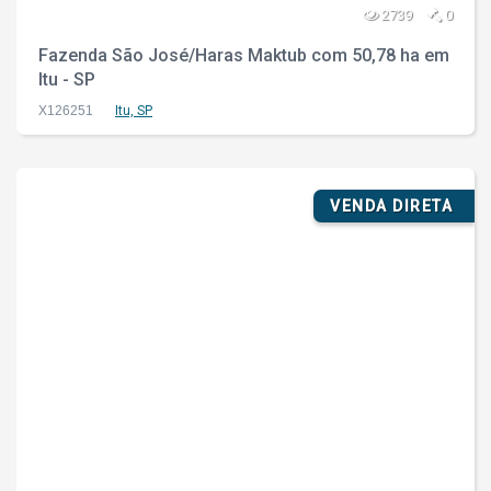
2739
0
Fazenda São José/Haras Maktub com 50,78 ha em
Itu - SP
X126251
Itu, SP
VENDA DIRETA